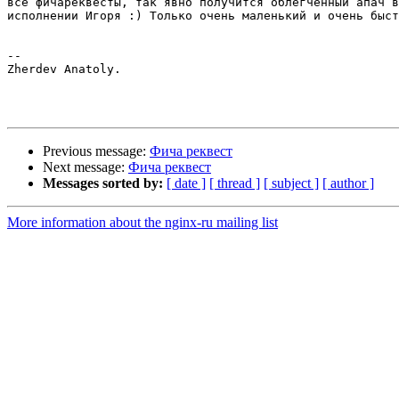
все фичареквесты, так явно получится облегченный апач в

исполнении Игоря :) Только очень маленький и очень быст
-- 

Zherdev Anatoly.

Previous message:
Фича реквест
Next message:
Фича реквест
Messages sorted by:
[ date ]
[ thread ]
[ subject ]
[ author ]
More information about the nginx-ru mailing list