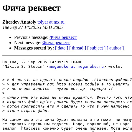
Фича реквест
Zherdev Anatoly
tolyar at mx.ru
Tue Sep 27 14:20:53 MSD 2005
Previous message:
Фича реквест
Next message:
Фича реквест
Messages sorted by:
[ date ]
[ thread ]
[ subject ]
[ author ]
On Tue, 27 Sep 2005 14:09:19 +0400

"Nikita S. Stupin" <
meganuke at meganuke.ru
> wrote:

>
>
>
>
>
>
>
>
На самом деле эта фича будет полезна и не может ни чему
ее сделать отдельным модулем. Надо, подключай, не надо 
аналог .htaccess конечно будет очень полезен. Хотя если