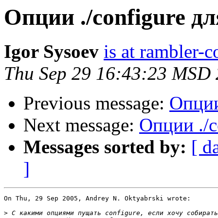
Опции ./configure дл
Igor Sysoev
is at rambler-c
Thu Sep 29 16:43:23 MSD
Previous message:
Опции 
Next message:
Опции ./c
Messages sorted by:
[ d
]
On Thu, 29 Sep 2005, Andrey N. Oktyabrski wrote:

>