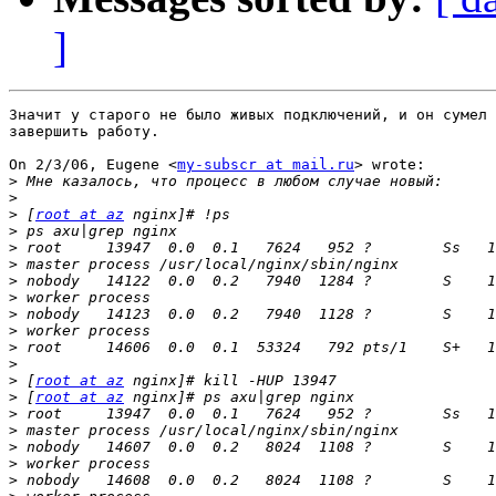
]
Значит у старого не было живых подключений, и он сумел 
завершить работу.

On 2/3/06, Eugene <
my-subscr at mail.ru
> wrote:

>
>
>
 [
root at az
>
>
>
>
>
>
>
>
>
>
 [
root at az
>
 [
root at az
>
>
>
>
>