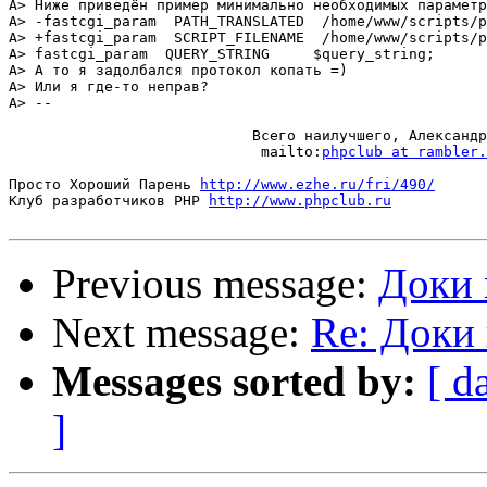
A> Ниже приведён пример минимально необходимых параметр
A> -fastcgi_param  PATH_TRANSLATED  /home/www/scripts/p
A> +fastcgi_param  SCRIPT_FILENAME  /home/www/scripts/p
A> fastcgi_param  QUERY_STRING     $query_string;

A> А то я задолбался протокол копать =)

A> Или я где-то неправ?

A> -- 

                            Всего наилучшего, Александр
                             mailto:
phpclub at rambler.
Просто Хороший Парень 
http://www.ezhe.ru/fri/490/
Клуб разработчиков PHP 
http://www.phpclub.ru
Previous message:
Доки 
Next message:
Re: Доки 
Messages sorted by:
[ d
]