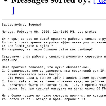
]
Здравствуйте, Eugene!

Monday, February 06, 2006, 12:40:30 PM, you wrote:

E> Игорь, вопрос по Вашей практике работы с сильнонагру
E> Что с точки зрения нагрузки эффективнее для ограниче
E> или limit_rate в nginx ?

E> Например, на таком большом сайте как рамблер?

Существует опыт работы с сильнонагруженными серверами н
хостинге.

Наша практика показала, что нужно обязательно:

1. Ограничивать кол-во одновременных соединений per-IP,
   канал кончается очень быстро.

   Это можно делать тем же ipfw c динамическим правилом
2. limit_rate - так же очень полезная вещь, но работает
3. Достаточно бысто кончаются винты. Т.е. в прямом смыс
   строя. Это при средней нагрузке на канал около 60 Mb
Ну а более предметно нужно смотреть причины, по которым

кончается канал - отсюда и брать ограничения.
