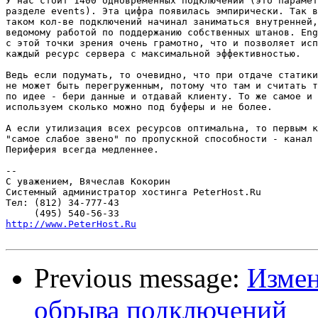
У нас стоит 1400 одновременных подключений (это парамет
разделе events). Эта цифра появилась эмпирически. Так в
таком кол-ве подключений начинал заниматься внутренней,
ведомому работой по поддержанию собственных штанов. Eng
с этой точки зрения очень грамотно, что и позволяет исп
каждый ресурс сервера с максимальной эффективностью.

Ведь если подумать, то очевидно, что при отдаче статики
не может быть перегруженным, потому что там и считать т
по идее - бери данные и отдавай клиенту. То же самое и 
используем сколько можно под буферы и не более.

А если утилизация всех ресурсов оптимальна, то первым к
"самое слабое звено" по пропускной способности - канал 
Периферия всегда медленнее.

-- 

С уважением, Вячеслав Кокорин

Системный администратор хостинга PeterHost.Ru

Тел: (812) 34-777-43

http://www.PeterHost.Ru
Previous message:
Измен
обрыва подключений