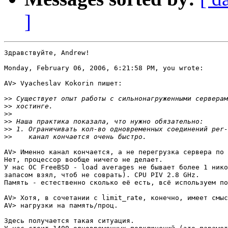
]
Здравствуйте, Andrew!

Monday, February 06, 2006, 6:21:58 PM, you wrote:

AV> Vyacheslav Kokorin пишет:

>>
>>
>>
>>
>>
>>
AV> Именно канал кончается, а не перегрузка сервера по 
Нет, процессор вообще ничего не делает.

У нас ОС FreeBSD - load averages не бывает более 1 нико
запасом взял, чтоб не соврать). CPU PIV 2.8 GHz.

Память - естественно сколько её есть, всё используем по
AV> Хотя, в сочетании с limit_rate, конечно, имеет смыс
AV> нагрузки на память/проц.

Здесь получается такая ситуация.
