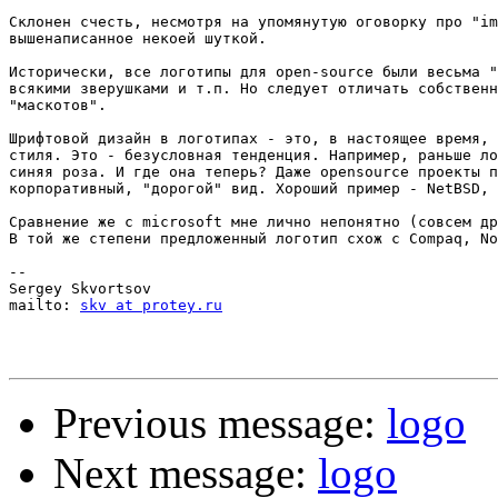
Склонен счесть, несмотря на упомянутую оговорку про "im
вышенаписанное некоей шуткой.

Исторически, все логотипы для open-source были весьма "
всякими зверушками и т.п. Но следует отличать собственн
"маскотов".

Шрифтовой дизайн в логотипах - это, в настоящее время, 
стиля. Это - безусловная тенденция. Например, раньше ло
синяя роза. И где она теперь? Даже opensource проекты п
корпоративный, "дорогой" вид. Хороший пример - NetBSD, 
Сравнение же с microsoft мне лично непонятно (совсем др
В той же степени предложенный логотип схож с Compaq, No
-- 

Sergey Skvortsov

mailto: 
skv at protey.ru
Previous message:
logo
Next message:
logo