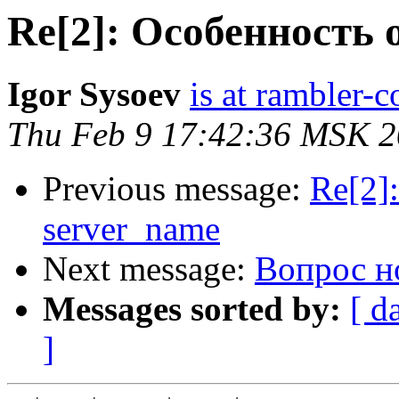
Re[2]: Особенность 
Igor Sysoev
is at rambler-c
Thu Feb 9 17:42:36 MSK 
Previous message:
Re[2]
server_name
Next message:
Вопрос но
Messages sorted by:
[ d
]