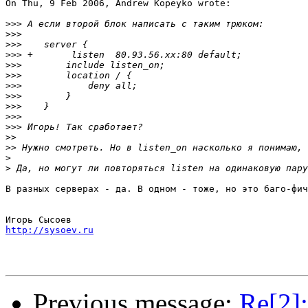
On Thu, 9 Feb 2006, Andrew Kopeyko wrote:

>>>
>>>
>>>
>>>
>>>
>>>
>>>
>>>
>>>
>>>
>>>
>>
>>
>
>
В разных серверах - да. В одном - тоже, но это баго-фич
http://sysoev.ru
Previous message:
Re[2]