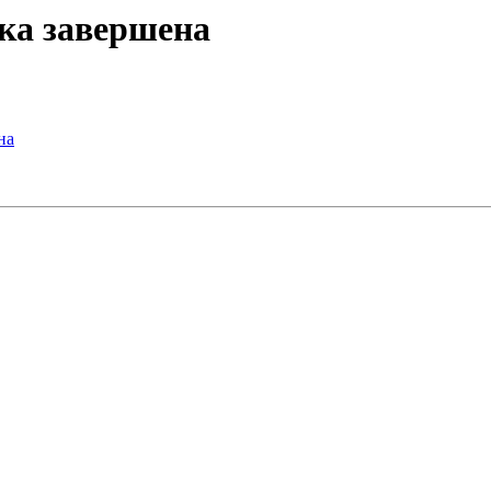
чка завершена
на