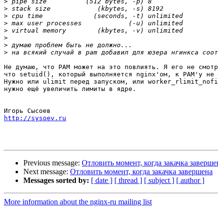
>
>
>
>
>
>
>
>
Не думаю, что PAM может на это повлиять. Я его не смотр
что setuid(), который выполняется nginx'ом, к PAM'у не 
Нужно или ulimit перед запуском, или worker_rlimit_nofi
нужно ещё увеличить лимиты в ядре.

http://sysoev.ru
Previous message:
Отловить момент, когда закачка заверше
Next message:
Отловить момент, когда закачка завершена
Messages sorted by:
[ date ]
[ thread ]
[ subject ]
[ author ]
More information about the nginx-ru mailing list