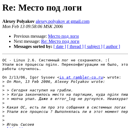
Re: Место под логи
Alexey Polyakov
alexey.polyakov at gmail.com
Mon Feb 13 09:58:06 MSK 2006
Previous message:
Место под логи
Next message:
Re: Место под логи
Messages sorted by:
[ date ]
[ thread ]
[ subject ]
[ author ]
ОС - Linux 2.6. Системный лог не сохранился. :(

Упали все процессы nginx. Переконфигурации не было, это
работы случилось.

On 2/13/06, Igor Sysoev <
is at rambler-co.ru
> wrote:

>
>
>
>
>
>
>
>
>
>
>