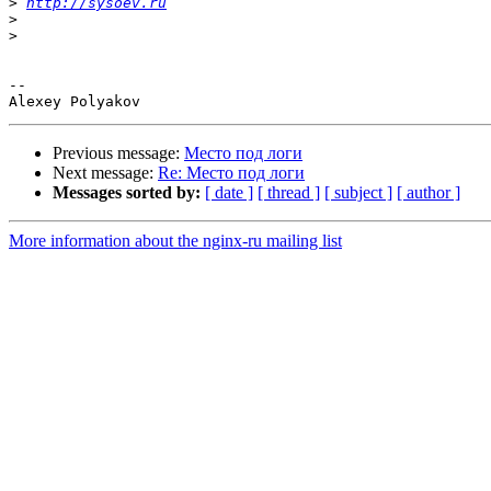
>
http://sysoev.ru
>
>
--

Previous message:
Место под логи
Next message:
Re: Место под логи
Messages sorted by:
[ date ]
[ thread ]
[ subject ]
[ author ]
More information about the nginx-ru mailing list