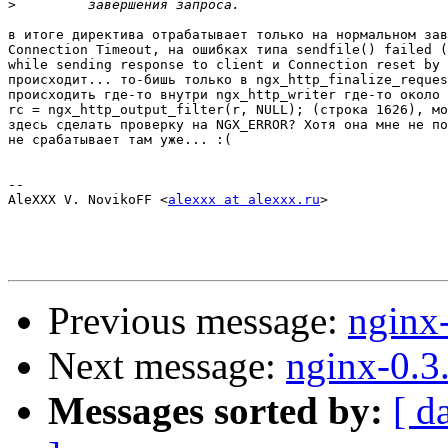
>
в итоге директива отрабатывает только на нормальном зав
Connection Timeout, на ошибках типа sendfile() failed (
while sending response to client и Connection reset by 
происходит... то-бишь только в ngx_http_finalize_reques
происходить где-то внутри ngx_http_writer где-то около 
rc = ngx_http_output_filter(r, NULL); (строка 1626), мо
здесь сделать проверку на NGX_ERROR? Хотя она мне не по
не срабатывает там уже... :(

-- 

AleXXX V. NovikoFF <
alexxx at alexxx.ru
>

Previous message:
nginx
Next message:
nginx-0.3
Messages sorted by:
[ d