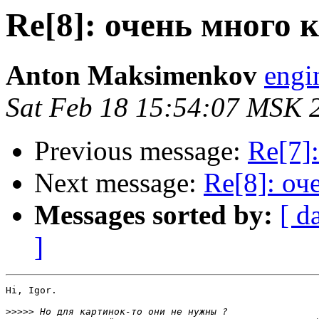
Re[8]: очень много 
Anton Maksimenkov
engi
Sat Feb 18 15:54:07 MSK 
Previous message:
Re[7]
Next message:
Re[8]: оч
Messages sorted by:
[ d
]
Hi, Igor.

>>>>>