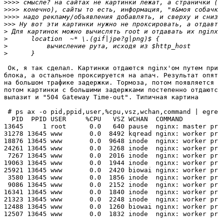
>>>>
>>>>
>>>>
>>>
>
>
>
>
 Ок, я так сделал. Картинки отдаются nginx'ом путем при
блока, а остальное проксируется на апач. Результат опят
на большом трафике задержки. Тормоза, потом появляется 
потом картинки с большими задержками постепенно отдаютс
вылазит и "504 Gateway Time-out". Типичная картина

 # ps ax -o pid,ppid,user,%cpu,vsz,wchan,command | egre
  PID  PPID USER     %CPU   VSZ WCHAN  COMMAND

13645     1 root      0.0   640 pause  nginx: master pr
31278 13645 www       0.0  8492 kqread nginx: worker pr
18876 13645 www       0.0  9648 inode  nginx: worker pr
24261 13645 www       0.0  3268 inode  nginx: worker pr
 7267 13645 www       0.0  2016 inode  nginx: worker pr
19063 13645 www       0.0  1944 inode  nginx: worker pr
25921 13645 www       0.0  2420 biowai nginx: worker pr
 3580 13645 www       0.0  1856 inode  nginx: worker pr
 9086 13645 www       0.0  2152 inode  nginx: worker pr
16341 13645 www       0.0  1840 inode  nginx: worker pr
21323 13645 www       0.0  2248 inode  nginx: worker pr
12488 13645 www       0.0  1260 biowai nginx: worker pr
12507 13645 www       0.0  1832 inode  nginx: worker pr