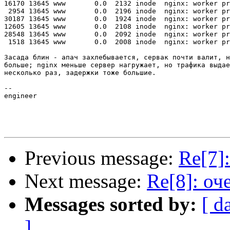
16170 13645 www       0.0  2132 inode  nginx: worker pr
 2954 13645 www       0.0  2196 inode  nginx: worker pr
30187 13645 www       0.0  1924 inode  nginx: worker pr
12605 13645 www       0.0  2108 inode  nginx: worker pr
28548 13645 www       0.0  2092 inode  nginx: worker pr
 1518 13645 www       0.0  2008 inode  nginx: worker pr
Засада блин - апач захлебывается, сервак почти валит, н
больше; nginx меньше сервер нагружает, но трафика выдае
несколько раз, задержки тоже большие.

-- 

engineer

Previous message:
Re[7]
Next message:
Re[8]: оч
Messages sorted by:
[ d
]