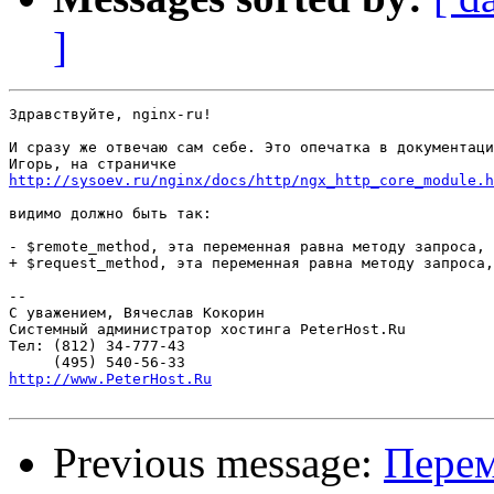
]
Здравствуйте, nginx-ru!

И сразу же отвечаю сам себе. Это опечатка в документаци
http://sysoev.ru/nginx/docs/http/ngx_http_core_module.h
видимо должно быть так:

- $remote_method, эта переменная равна методу запроса, 
+ $request_method, эта переменная равна методу запроса,
-- 

С уважением, Вячеслав Кокорин

Системный администратор хостинга PeterHost.Ru

Тел: (812) 34-777-43

http://www.PeterHost.Ru
Previous message:
Перем