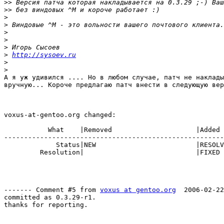
>>
>>
>
>
>
>
>
>
http://sysoev.ru
>
>
А я уж удивился .... Но в любом случае, патч не наклады
вручную... Короче предлагаю патч внести в следующую вер
voxus-at-gentoo.org changed:

           What    |Removed                     |Added

-------------------------------------------------------
             Status|NEW                         |RESOLV
         Resolution|                            |FIXED

------- Comment #5 from 
voxus at gentoo.org
  2006-02-22
committed as 0.3.29-r1.

thanks for reporting.
