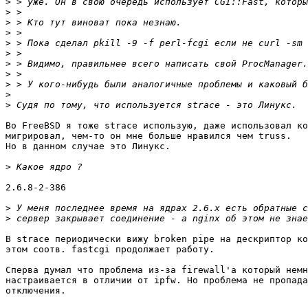
>
>
>
>
>
>
>
>
>
>
>
Во FreeBSD я тоже strace использую, даже использовал ко
мигрировал, чем-то он мне больше нравился чем truss.

Но в данном случае это Линукс.

>
2.6.8-2-386

>
>
В strace периодически вижу broken pipe на дескриптор ко
этом соотв. fastcgi продолжает работу.

Сперва думал что проблема из-за firewall'а который немн
настраивается в отличии от ipfw. Но проблема не пропада
отключения.
