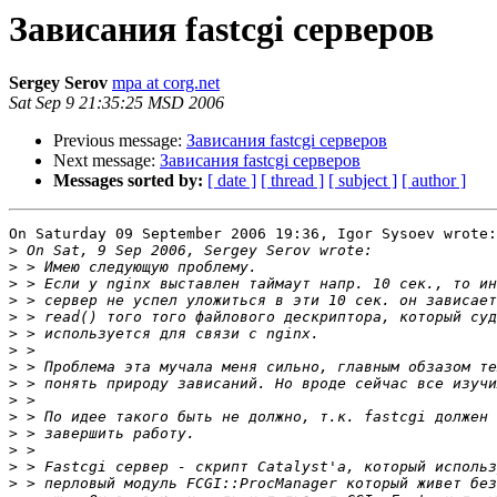
Зависания fastcgi серверов
Sergey Serov
mpa at corg.net
Sat Sep 9 21:35:25 MSD 2006
Previous message:
Зависания fastcgi серверов
Next message:
Зависания fastcgi серверов
Messages sorted by:
[ date ]
[ thread ]
[ subject ]
[ author ]
On Saturday 09 September 2006 19:36, Igor Sysoev wrote:

>
>
>
>
>
>
>
>
>
>
>
>
>
>
>