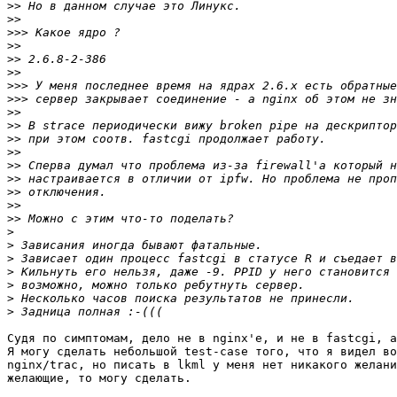
>>
>>
>>>
>>
>>
>>
>>>
>>>
>>
>>
>>
>>
>>
>>
>>
>>
>>
>
>
>
>
>
>
>
Судя по симптомам, дело не в nginx'е, и не в fastcgi, а
Я могу сделать небольшой test-case того, что я видел во
nginx/trac, но писать в lkml у меня нет никакого желани
желающие, то могу сделать.
