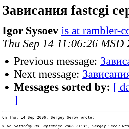
Зависания fastcgi се
Igor Sysoev
is at rambler-c
Thu Sep 14 11:06:26 MSD 
Previous message:
Завис
Next message:
Зависания
Messages sorted by:
[ d
]
On Thu, 14 Sep 2006, Sergey Serov wrote:

>