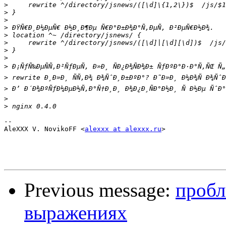
>
>
>
>
>
>
>
>
>
>
>
>
>
-- 

AleXXX V. NovikoFF <
alexxx at alexxx.ru
>

Previous message:
пробл
выражениях