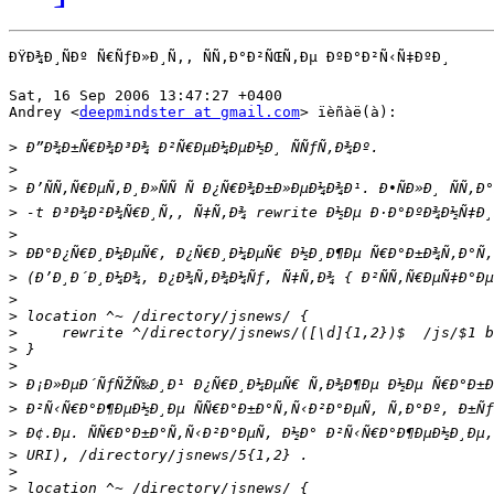
ÐŸÐ¾Ð¸ÑÐº Ñ€ÑƒÐ»Ð¸Ñ‚, ÑÑ‚Ð°Ð²ÑŒÑ‚Ðµ ÐºÐ°Ð²Ñ‹Ñ‡ÐºÐ¸

Sat, 16 Sep 2006 13:47:27 +0400

Andrey <
deepmindster at gmail.com
> ïèñàë(à):

>
>
>
>
>
>
>
>
>
>
>
>
>
>
>
>
>
>