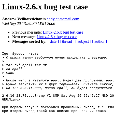
Linux-2.6.x bug test case
Andrew Velikoredchanin
andy at atomail.com
Wed Sep 20 13:29:39 MSD 2006
Previous message:
Linux-2.6.x bug test case
Next message:
Linux-2.6.x bug test case
Messages sorted by:
[ date ]
[ thread ]
[ subject ]
[ author ]
Igor Sysoev пишет:

>
>
>
>
>
>
>
>
>
2.6.16-28.70.bbel4smp #1 SMP Sat Aug 26 22:45:27 MSD 20
GNU/Linux

При первом запуске показался правильный вывод, т.е. глю
При втором вывод такой как описан при наличии глюка.
