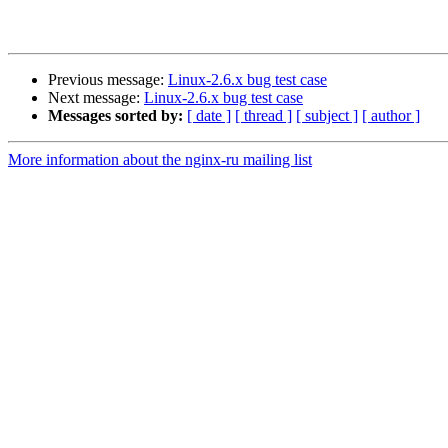
Previous message:
Linux-2.6.x bug test case
Next message:
Linux-2.6.x bug test case
Messages sorted by:
[ date ]
[ thread ]
[ subject ]
[ author ]
More information about the nginx-ru mailing list