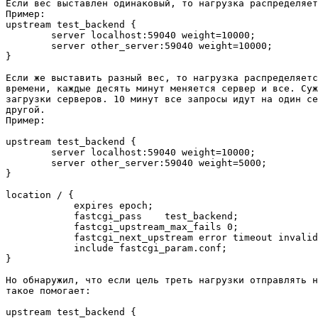
Если вес выставлен одинаковый, то нагрузка распределяет
Пример:

upstream test_backend {

        server localhost:59040 weight=10000;

        server other_server:59040 weight=10000;

}

Если же выставить разный вес, то нагрузка распределяетс
времени, каждые десять минут меняется сервер и все. Суж
загрузки серверов. 10 минут все запросы идут на один се
другой.

Пример:

upstream test_backend {

        server localhost:59040 weight=10000;

        server other_server:59040 weight=5000;

}

location / {

            expires epoch;

            fastcgi_pass    test_backend;

            fastcgi_upstream_max_fails 0;

            fastcgi_next_upstream error timeout invalid
            include fastcgi_param.conf;

}

Но обнаружил, что если цель треть нагрузки отправлять н
такое помогает:

upstream test_backend {
