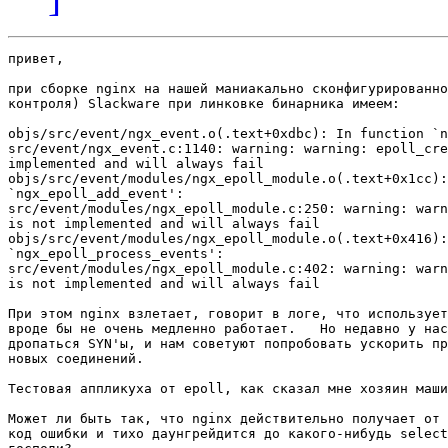
привет,

при сборке nginx на нашей маниакально сконфигурированно
контроля) Slackware при линковке бинарника имеем:

objs/src/event/ngx_event.o(.text+0xdbc): In function `n
src/event/ngx_event.c:1140: warning: warning: epoll_cre
implemented and will always fail

objs/src/event/modules/ngx_epoll_module.o(.text+0x1cc):
`ngx_epoll_add_event':

src/event/modules/ngx_epoll_module.c:250: warning: warn
is not implemented and will always fail

objs/src/event/modules/ngx_epoll_module.o(.text+0x416):
`ngx_epoll_process_events':

src/event/modules/ngx_epoll_module.c:402: warning: warn
is not implemented and will always fail

При этом nginx взлетает, говорит в логе, что использует
вроде бы не очень медленно работает.   Но недавно у нас
дропаться SYN'ы, и нам советуют попробовать ускорить пр
новых соединений.

Тестовая аппликуха от epoll, как сказал мне хозяин маши
Может ли быть так, что nginx действительно получает от 
код ошибки и тихо даунгрейдится до какого-нибудь select