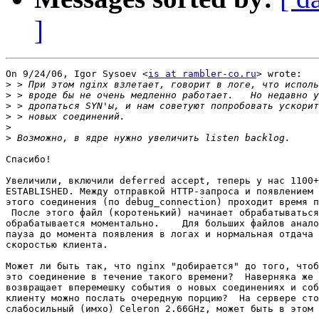
]
On 9/24/06, Igor Sysoev <
is at rambler-co.ru
> wrote:

>
>
>
>
>
>
Спасибо!

Увеличили, включили deferred accept, теперь у нас 1100+
ESTABLISHED. Между отправкой HTTP-запроса и появлением 
этого соединения (по debug_connection) проходит время п
 После этого файл (коротенький) начинает обрабатываться
обрабатывается моментально.    Для больших файлов анало
пауза до момента появления в логах и нормальная отдача 
скоростью клиента.

Может ли быть так, что nginx "добирается" до того, чтоб
это соединение в течение такого времени?  Наверняка же 
возвращает вперемешку события о новых соединениях и соб
клиенту можно послать очередную порцию?  На сервере сто
слабосильный (имхо) Celeron 2.66GHz, может быть в этом 