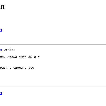
ся
ся
m
 wrote:

равило сделано все, 

ся