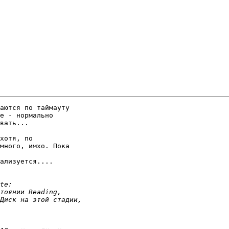
аются по таймауту 

е - нормально 

вать...

хотя, по 

много, имхо. Пока 

ализуется....
