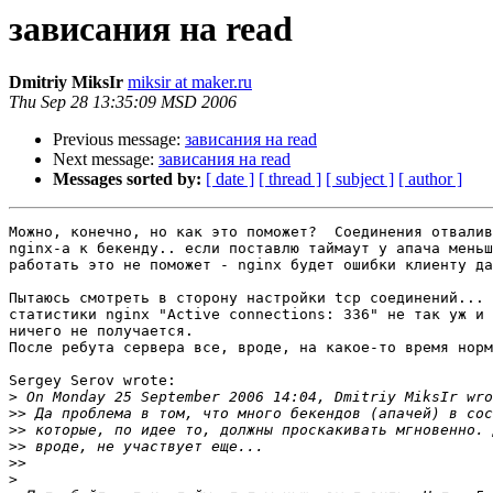
зависания на read
Dmitriy MiksIr
miksir at maker.ru
Thu Sep 28 13:35:09 MSD 2006
Previous message:
зависания на read
Next message:
зависания на read
Messages sorted by:
[ date ]
[ thread ]
[ subject ]
[ author ]
Можно, конечно, но как это поможет?  Соединения отвалив
nginx-а к бекенду.. если поставлю таймаут у апача меньш
работать это не поможет - nginx будет ошибки клиенту да
Пытаюсь смотреть в сторону настройки tcp соединений... 
статистики nginx "Active connections: 336" не так уж и 
ничего не получается.

После ребута сервера все, вроде, на какое-то время норм
Sergey Serov wrote:

>
>>
>>
>>
>>
>