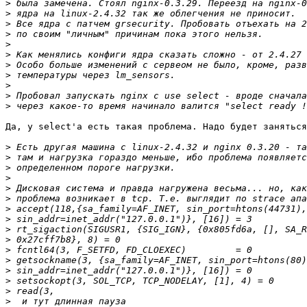
>
>
>
>
>
>
>
>
>
>
>
Да, у select'а есть такая проблема. Надо будет заняться
>
>
>
>
>
>
>
>
>
>
>
>
>
>
>
>