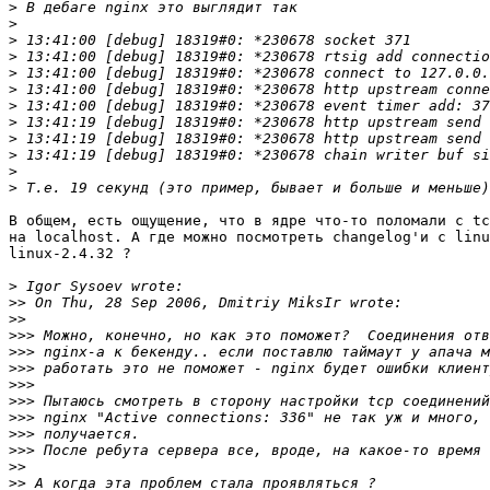
>
>
>
>
>
>
>
>
>
>
>
>
В общем, есть ощущение, что в ядре что-то поломали с tc
на localhost. А где можно посмотреть changelog'и c linu
linux-2.4.32 ?

>
>>
>>
>>>
>>>
>>>
>>>
>>>
>>>
>>>
>>>
>>
>>