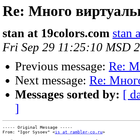
Re: Много виртуаль
stan at 19colors.com
stan 
Fri Sep 29 11:25:10 MSD 
Previous message:
Re: М
Next message:
Re: Мног
Messages sorted by:
[ d
]
----- Original Message ----- 

From: "Igor Sysoev" <
is at rambler-co.ru
>
