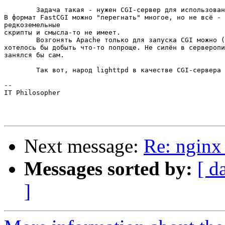
	Задача такая - нужен CGI-сервер для использования с nginx.

В формат FastCGI можно "перегнать" многое, но не всё - 
редкоземельные

скрипты и смысла-то не имеет.

	Возгонять Apache только для запуска CGI можно (сейчас так и сделано), но

хотелось бы добыть что-то попроще. Не силён в серверопи
занялся бы сам.

	Так вот, народ lighttpd в качестве CGI-сервера советует.

-- 

IT Philosopher

Next message:
Re: nginx 
Messages sorted by:
[ d
]