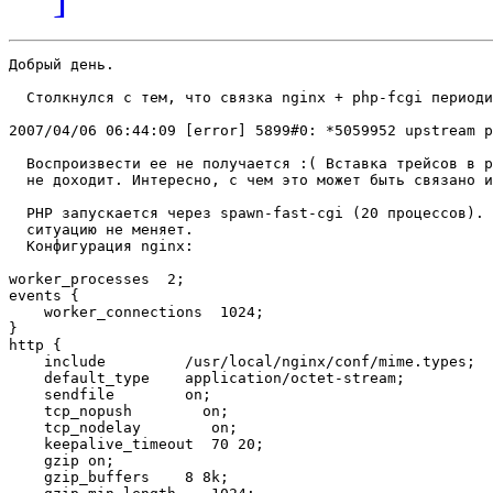
Добрый день.

  Столкнулся с тем, что связка nginx + php-fcgi периоди
2007/04/06 06:44:09 [error] 5899#0: *5059952 upstream p
  Воспроизвести ее не получается :( Вставка трейсов в p
  не доходит. Интересно, с чем это может быть связано и
  PHP запускается через spawn-fast-cgi (20 процессов). 
  ситуацию не меняет.

  Конфигурация nginx:

worker_processes  2;

events {

    worker_connections  1024;

}

http {

    include         /usr/local/nginx/conf/mime.types;

    default_type    application/octet-stream;

    sendfile        on;

    tcp_nopush        on;

    tcp_nodelay        on;

    keepalive_timeout  70 20;

    gzip on;

    gzip_buffers    8 8k;
