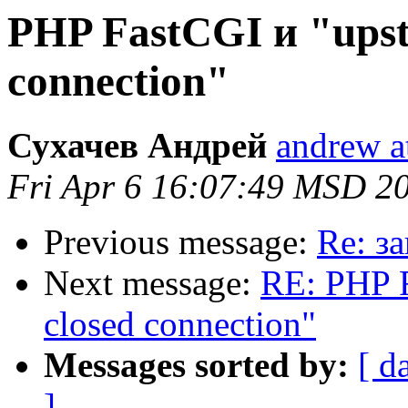
PHP FastCGI и "upst
connection"
Сухачев Андрей
andrew a
Fri Apr 6 16:07:49 MSD 2
Previous message:
Re: з
Next message:
RE: PHP F
closed connection"
Messages sorted by:
[ d
]