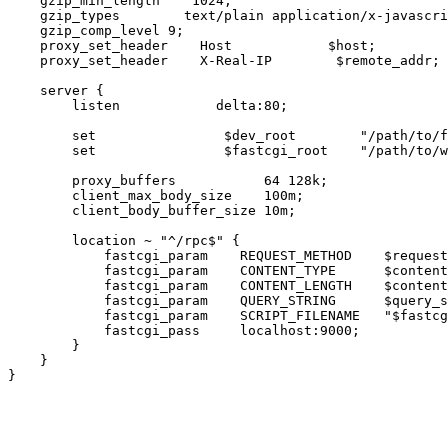
    gzip_min_length    1024;

    gzip_types        text/plain application/x-javascri
    gzip_comp_level 9;

    proxy_set_header    Host            $host;

    proxy_set_header    X-Real-IP        $remote_addr;

    server {

        listen            delta:80;

        set                $dev_root        "/path/to/f
        set                $fastcgi_root    "/path/to/w
        proxy_buffers           64 128k;

        client_max_body_size    100m;

        client_body_buffer_size 10m;

        location ~ "^/rpc$" {

            fastcgi_param    REQUEST_METHOD    $request
            fastcgi_param    CONTENT_TYPE      $content
            fastcgi_param    CONTENT_LENGTH    $content
            fastcgi_param    QUERY_STRING      $query_s
            fastcgi_param    SCRIPT_FILENAME   "$fastcg
            fastcgi_pass     localhost:9000;

        }

    }

}
