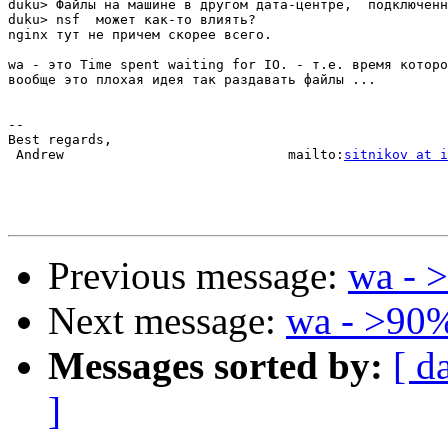
duku> Файлы на машине в другом дата-центре,  подключенн
duku> nsf  может как-то влиять?

nginx тут не причем скорее всего.

wa - это Time spent waiting for IO. - т.е. время которо
вообще это плохая идея так раздавать файлы ...

-- 

Best regards,

 Andrew                            mailto:
sitnikov at i
Previous message:
wa - 
Next message:
wa - >90
Messages sorted by:
[ d
]