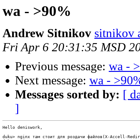
wa - >90%
Andrew Sitnikov
sitnikov 
Fri Apr 6 20:31:35 MSD 2
Previous message:
wa - 
Next message:
wa - >90
Messages sorted by:
[ d
]
Hello deniswork,

duku> nginx там стоит для роздачи файлов(X-Accell-Redir