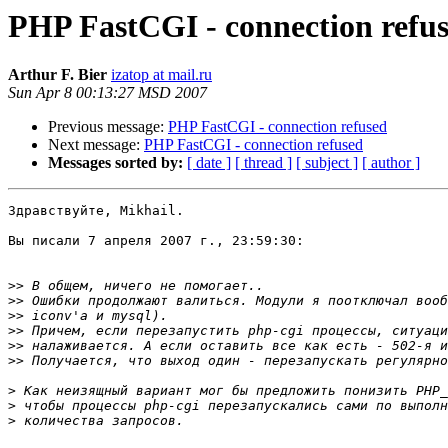
PHP FastCGI - connection refu
Arthur F. Bier
izatop at mail.ru
Sun Apr 8 00:13:27 MSD 2007
Previous message:
PHP FastCGI - connection refused
Next message:
PHP FastCGI - connection refused
Messages sorted by:
[ date ]
[ thread ]
[ subject ]
[ author ]
Здравствуйте, Mikhail.

Вы писали 7 апреля 2007 г., 23:59:30:

>>
>>
>>
>>
>>
>>
>
>
>