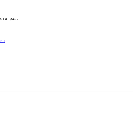
сто раз.

ru