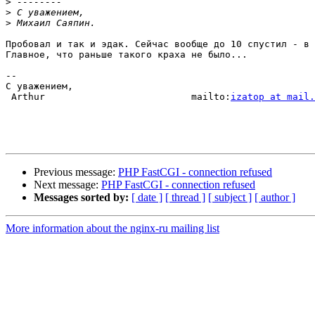
>
>
>
Пробовал и так и эдак. Сейчас вообще до 10 спустил - в 
Главное, что раньше такого краха не было...

-- 

С уважением,

 Arthur                          mailto:
izatop at mail.
Previous message:
PHP FastCGI - connection refused
Next message:
PHP FastCGI - connection refused
Messages sorted by:
[ date ]
[ thread ]
[ subject ]
[ author ]
More information about the nginx-ru mailing list