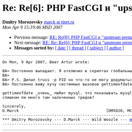
Re: Re[6]: PHP FastCGI и "ups
Dmitry Morozovsky
marck at rinet.ru
Mon Apr 9 15:19:46 MSD 2007
Previous message:
RE: Re[8]: PHP FastCGI и "upstream prema
Next message:
RE: Re: Re[6]: PHP FastCGI и "upstream prema
Messages sorted by:
[ date ]
[ thread ]
[ subject ]
[ author ]
On Mon, 9 Apr 2007, Beer Artur wrote:

BA> Постоянно выпадает. Я отключил в скриптах глобальны
BA> 

BA> P.S. Делал truss -p PID но что-то не могу додуматьс
BA> Постоянно вижу кучу системных вызовов gettimeofdate
gettimeofdate _очень_ любит mysql. что показывать mysql
слишком ли много там залоченных тредов?

Sincerely,

D.Marck                                     [DM5020, MC
-------------------------------------------------------
*** Dmitry Morozovsky --- D.Marck --- Wild Woozle --- 
m