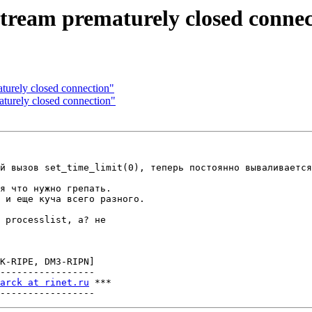
tream prematurely closed conne
turely closed connection"
turely closed connection"
й вызов set_time_limit(0), теперь постоянно вываливается
я что нужно грепать.

 и еще куча всего разного.

 processlist, а? не 

K-RIPE, DM3-RIPN]

-----------------

arck at rinet.ru
 ***
