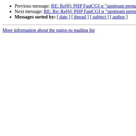
Previous message:
RE: Re[8]: PHP FastCGI и "upstream prema
Next message:
RE: Re: Re[6]: PHP FastCGI и "upstream prema
Messages sorted by:
[ date ]
[ thread ]
[ subject ]
[ author ]
More information about the nginx-ru mailing list