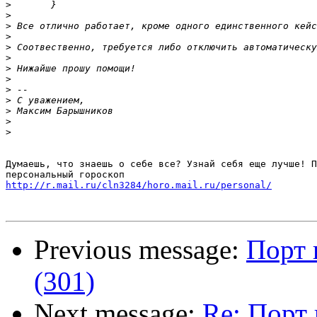
>
>
>
 Все отлично работает, кроме одного единственного кейс
>
>
>
>
>
>
>
>
>
>
Думаешь, что знаешь о себе все? Узнай себя еще лучше! П
http://r.mail.ru/cln3284/horo.mail.ru/personal/
Previous message:
Порт 
(301)
Next message:
Re: Порт 