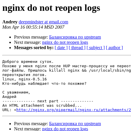
nginx do not reopen logs
Andrey
deepmindster at gmail.com
Mon Apr 16 00:55:14 MSD 2007
Previous message:
Балансировка по upstream
Next message:
nginx do not reopen logs
Messages sorted by:
[ date ]
[ thread ]
[ subject ]
[ author ]
Доброго времени суток.

Похоже у меня nginx после HUP мастер-процессу не переот
лог-файлы. Пришлось killall nginx && /usr/local/sbin/ng
переоткрытия логов.

linux, nginx-0.5.16

Кто-нибудь наблюдает что-то похожее?

С уважением,

Андрей

-------------- next part --------------

An HTML attachment was scrubbed...

URL: <
http://nginx.org/pipermail/nginx-ru/attachments/2
Previous message:
Балансировка по upstream
Next message:
nginx do not reopen logs