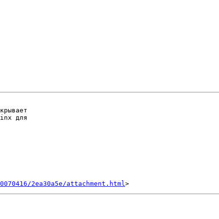
крывает

inx для

0070416/2ea30a5e/attachment.html