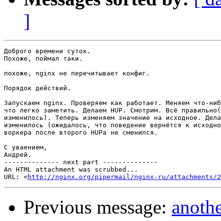
]
Доброго времени суток.

Похоже, поймал таки.

похоже, nginx не перечитывает конфиг.

Порядок действий.

Запускаем nginx. Проверяем как работает. Меняем что-ниб
что легко заметить. Делаем HUP. Смотрим. Всё правильно(
изменилось). Теперь изменяем значение на исходное. Дела
изменилось (ожидалось, что поведение вернётся к исходно
воркера после второго HUPа не сменился.

С уваением,

Андрей.

-------------- next part --------------

An HTML attachment was scrubbed...

URL: <
http://nginx.org/pipermail/nginx-ru/attachments/2
Previous message:
anothe