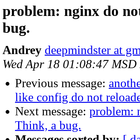
problem: nginx do not
bug.
Andrey
deepmindster at g
Wed Apr 18 01:08:47 MSD
Previous message:
anothe
like config do not reload
Next message:
problem: n
Think, a bug.
Messages sorted by:
[ d