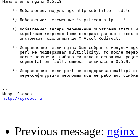
Изменения в nginx 0.5.18                               
    *) Добавление: модуль ngx_http_sub_filter_module.

    *) Добавление: переменные "$upstream_http_...".

    *) Добавление: теперь переменные $upstream_status и
       $upstream_response_time содержат данные о всех о
       апстримам, сделанным до X-Accel-Redirect.

    *) Исправление: если nginx был собран с модулем ngx
       perl не поддерживал multiplicity, то после перво
       после получения любого сигнала в основном процес
       segmentation fault; ошибка появилась в 0.5.9.

    *) Исправление: если perl не поддерживал multiplici
       переконфигурации перловый код не работал; ошибка
-- 

http://sysoev.ru
Previous message:
nginx 