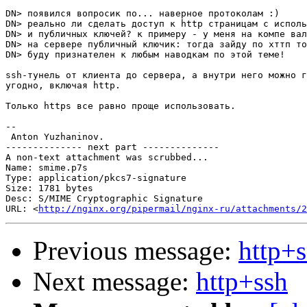
DN> появился вопросик по... наверное протоколам :)

DN> реально ли сделать доступ к http страницам с исполь
DN> и публичных ключей? к примеру - у меня на компе вал
DN> на сервере публичный ключик: тогда зайду по хттп то
DN> буду признателен к любым наводкам по этой теме!

ssh-тунель от клиента до сервера, а внутри него можно г
угодно, включая http.

Только https все равно проще использовать.

-- 

 Anton Yuzhaninov.

-------------- next part --------------

A non-text attachment was scrubbed...

Name: smime.p7s

Type: application/pkcs7-signature

Size: 1781 bytes

Desc: S/MIME Cryptographic Signature

URL: <
http://nginx.org/pipermail/nginx-ru/attachments/2
Previous message:
http+
Next message:
http+ssh