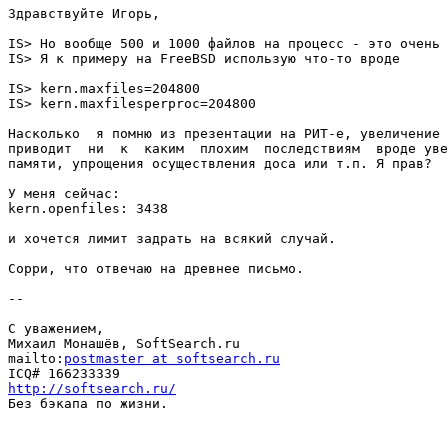
Здравствуйте Игорь,

IS> Но вообще 500 и 1000 файлов на процесс - это очень 
IS> Я к примеру на FreeBSD использую что-то вроде

IS> kern.maxfiles=204800

IS> kern.maxfilesperproc=204800

Насколько  я помню из презентации на РИТ-е, увеличение 
приводит  ни  к  каким  плохим  последствиям  вроде уве
памяти, упрощения осуществления доса или т.п. Я прав?

У меня сейчас:

kern.openfiles: 3438

и хочется лимит задрать на всякий случай.

Сорри, что отвечаю на древнее письмо.

--

С уважением,

Михаил Монашёв, SoftSearch.ru

mailto:
postmaster at softsearch.ru
http://softsearch.ru/

Без бэкапа по жизни.
