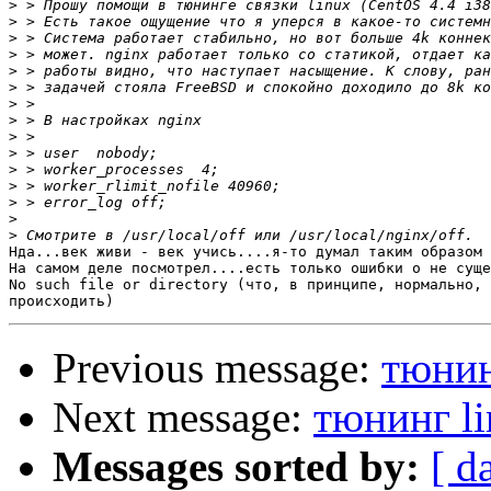
>
>
>
>
>
>
>
>
>
>
>
>
>
>
>
Нда...век живи - век учись....я-то думал таким образом 
На самом деле посмотрел....есть только ошибки о не суще
No such file or directory (что, в принципе, нормально, 
Previous message:
тюнин
Next message:
тюнинг li
Messages sorted by:
[ d