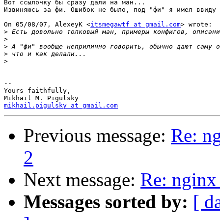
Вот ссылочку бы сразу дали на ман...

Извиняюсь за фи. Ошибок не было, под "фи" я имел ввиду 
On 05/08/07, AlexeyK <
itsmegawtf at gmail.com
> wrote:

>
>
>
>
>
-- 

Yours faithfully,

mikhail.pigulsky at gmail.com
Previous message:
Re: n
2
Next message:
Re: nginx
Messages sorted by:
[ d