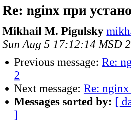
Re: nginx при устан
Mikhail M. Pigulsky
mikha
Sun Aug 5 17:12:14 MSD 
Previous message:
Re: n
2
Next message:
Re: nginx
Messages sorted by:
[ d
]