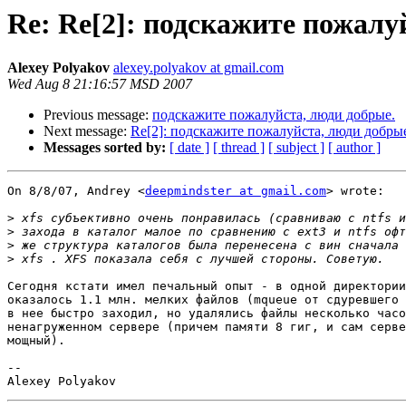
Re: Re[2]: подскажите пожалу
Alexey Polyakov
alexey.polyakov at gmail.com
Wed Aug 8 21:16:57 MSD 2007
Previous message:
подскажите пожалуйста, люди добрые.
Next message:
Re[2]: подскажите пожалуйста, люди добры
Messages sorted by:
[ date ]
[ thread ]
[ subject ]
[ author ]
On 8/8/07, Andrey <
deepmindster at gmail.com
> wrote:

>
>
>
>
Сегодня кстати имел печальный опыт - в одной директории
оказалось 1.1 млн. мелких файлов (mqueue от сдуревшего 
в нее быстро заходил, но удалялись файлы несколько часо
ненагруженном сервере (причем памяти 8 гиг, и сам серве
мощный).

-- 
