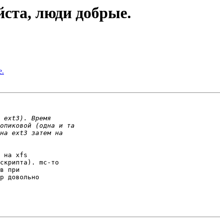
йста, люди добрые.
е.
 на xfs

скрипта). mc-то

в при

р довольно
