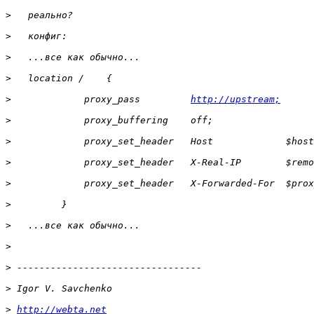
>
>
>
>
>
             proxy_pass         
http://upstream;
>
>
>
>
>
>
>
>
>
>
http://webta.net