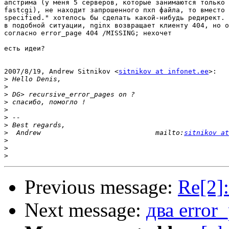
апстрима (у меня 5 серверов, которые занимаются только 
fastcgi), не находит запрошенного пхп файла, то вместо 
specified." хотелось бы сделать какой-нибудь редирект.

в подобной ситуации, nginx возвращает клиенту 404, но о
согласно error_page 404 /MISSING; нехочет

есть идеи?

2007/8/19, Andrew Sitnikov <
sitnikov at infonet.ee
>:

>
>
>
>
>
>
>
>
  Andrew                            mailto:
sitnikov at
>
>
>
Previous message:
Re[2]:
Next message:
два error