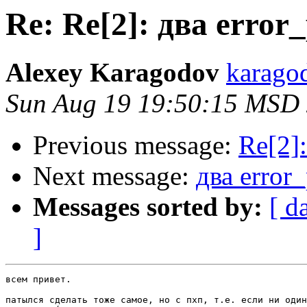
Re: Re[2]: два error
Alexey Karagodov
karago
Sun Aug 19 19:50:15 MSD
Previous message:
Re[2]:
Next message:
два error
Messages sorted by:
[ d
]
всем привет.

патылся сделать тоже самое, но с пхп, т.е. если ни один