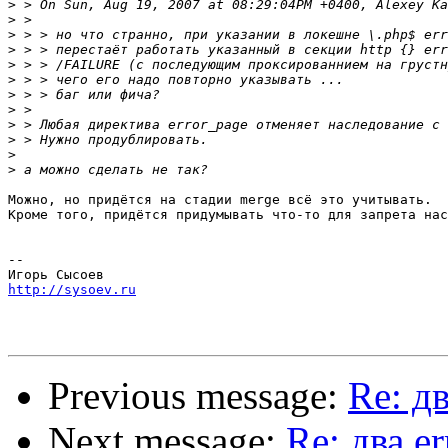
>
>
>
>
>
>
>
>
>
>
>
>
Можно, но придётся на стадии merge всё это учитывать.

Кроме того, придётся придумывать что-то для запрета нас
-- 

http://sysoev.ru
Previous message:
Re: дв
Next message:
Re: два e