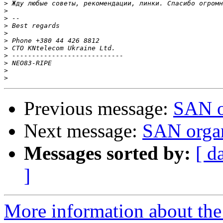
>
>
>
>
>
>
>
>
>
>
>
Previous message:
SAN o
Next message:
SAN organ
Messages sorted by:
[ d
]
More information about the 