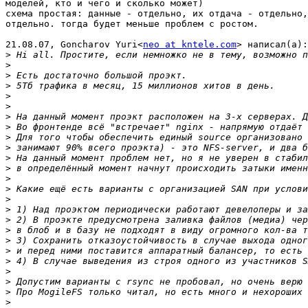
моделей, кто и чего и сколько может)

схема простая: данные - отдельно, их отдача - отдельно,
отдельно. тогда будет меньше проблем с ростом.

21.08.07, Goncharov Yuri<
neo at kntele.com
> написал(а):

>
>
>
>
>
>
>
>
>
>
>
>
>
>
>
>
>
>
>
>
>
>
>
>
>