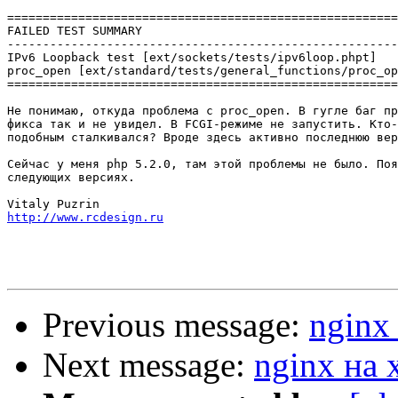
=======================================================
FAILED TEST SUMMARY

-------------------------------------------------------
IPv6 Loopback test [ext/sockets/tests/ipv6loop.phpt]

proc_open [ext/standard/tests/general_functions/proc_op
=======================================================
Не понимаю, откуда проблема с proc_open. В гугле баг пр
фикса так и не увидел. В FCGI-режиме не запустить. Кто-
подобным сталкивался? Вроде здесь активно последнюю вер
Сейчас у меня php 5.2.0, там этой проблемы не было. Поя
следующих версиях.

http://www.rcdesign.ru
Previous message:
nginx
Next message:
nginx на 