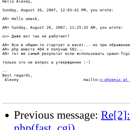
Hello Alexey,

Sunday, August 26, 2007, 12:03:41 PM, you wrote:

AR> Hello umask,

AR> Sunday, August 26, 2007, 11:25:32 AM, you wrote:

u>> Даже вот так не работает?

AR> Все в общем-то стартует и висит... но при ображении
AR> php вместо 404 я получаю 502...

AR> тот же самый результат если использовать spawn-fcgi
только это не вопрос а утверждение :-)

-- 

Best regards,

 Alexey                            mailto:
x-phoenix at 
Previous message:
Re[2]
php(fast_cgi)