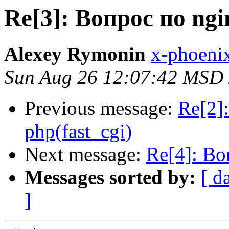
Re[3]: Вопрос по ngi
Alexey Rymonin
x-phoenix
Sun Aug 26 12:07:42 MSD
Previous message:
Re[2]
php(fast_cgi)
Next message:
Re[4]: Во
Messages sorted by:
[ d
]