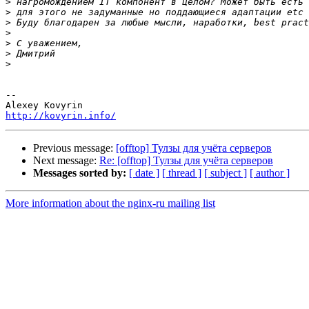
>
>
>
>
>
>
>
-- 

http://kovyrin.info/
Previous message:
[offtop] Тулзы для учёта серверов
Next message:
Re: [offtop] Тулзы для учёта серверов
Messages sorted by:
[ date ]
[ thread ]
[ subject ]
[ author ]
More information about the nginx-ru mailing list