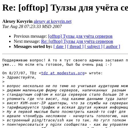
Re: [offtop] Тулзы для учёта с
Alexey Kovyrin
alexey at kovyrin.net
Tue Aug 28 07:23:33 MSD 2007
Previous message:
[offtop] Тулзы для учёта серверов
Next message:
Re: [offtop] Тулзы для учёта серверов
Messages sorted by:
[ date ]
[ thread ]
[ subject ]
[ author ]
Поддерживаю вопрос! А то я тут своего админа заставил п
уже... Но если еть готовое, был бы очень рад :-)

On 8/27/07, TDz <
tdz at modestus.org
> wrote:

>
>
>
>
>
>
>
>
>
>
>
>