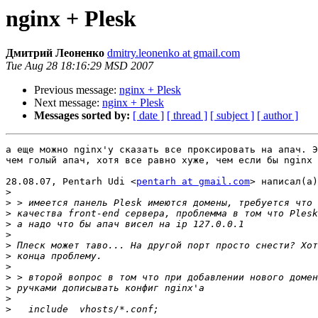
nginx + Plesk
Дмитрий Леоненко
dmitry.leonenko at gmail.com
Tue Aug 28 18:16:29 MSD 2007
Previous message:
nginx + Plesk
Next message:
nginx + Plesk
Messages sorted by:
[ date ]
[ thread ]
[ subject ]
[ author ]
а еще можно nginx'у сказать все проксировать на апач. Э
чем голый апач, хотя все равно хуже, чем если бы nginx 
28.08.07, Pentarh Udi <
pentarh at gmail.com
> написал(а)
>
>
>
>
>
>
>
>
>
>
>
>