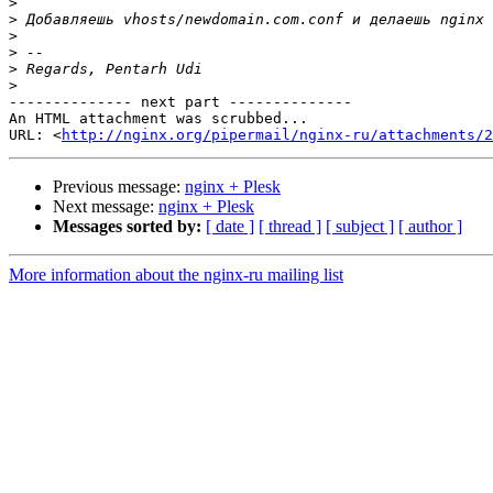
>
>
>
>
>
>
-------------- next part --------------

An HTML attachment was scrubbed...

URL: <
http://nginx.org/pipermail/nginx-ru/attachments/2
Previous message:
nginx + Plesk
Next message:
nginx + Plesk
Messages sorted by:
[ date ]
[ thread ]
[ subject ]
[ author ]
More information about the nginx-ru mailing list