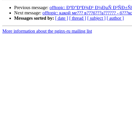
Previous message:
offtopic: ÐºÐ°ÐºÐ¾Ð¹ Ð¼ÐµÑ Ð²ÑÐ
Next message:
offtopic: какой ме??? в???б???а?????? - б???
Messages sorted by:
[ date ]
[ thread ]
[ subject ]
[ author ]
More information about the nginx-ru mailing list