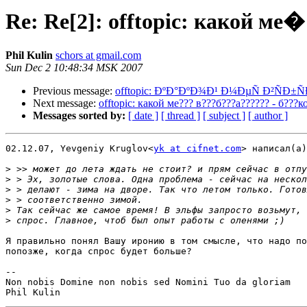
Re: Re[2]: offtopic: како
Phil Kulin
schors at gmail.com
Sun Dec 2 10:48:34 MSK 2007
Previous message:
offtopic: ÐºÐ°ÐºÐ¾Ð¹ Ð¼ÐµÑ Ð²ÑÐ
Next message:
offtopic: какой ме??? в???б???а?????? - б???
Messages sorted by:
[ date ]
[ thread ]
[ subject ]
[ author ]
02.12.07, Yevgeniy Kruglov<
yk at cifnet.com
> написал(а)
>
>
>
>
>
>
Я правильно понял Вашу иронию в том смысле, что надо по
попозже, когда спрос будет больше?

-- 

Non nobis Domine non nobis sed Nomini Tuo da gloriam
