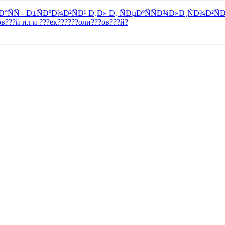
±ÑÐ°ÑÑ - Ð±ÑÐºÐ¾Ð²ÑÐ¹ Ð¸Ð» Ð¸ ÑÐµÐºÑÑÐ¾Ð»Ð¸ÑÐ¾Ð²ÑÐ
ков???й ил и ???ек??????оли???ов???й?