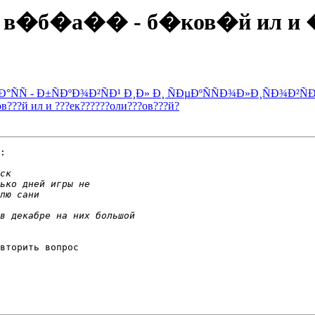
й ме� в�б�а�� - б�ков�й и
±ÑÐ°ÑÑ - Ð±ÑÐºÐ¾Ð²ÑÐ¹ Ð¸Ð» Ð¸ ÑÐµÐºÑÑÐ¾Ð»Ð¸ÑÐ¾Ð²ÑÐ
ков???й ил и ???ек??????оли???ов???й?
:

вторить вопрос
