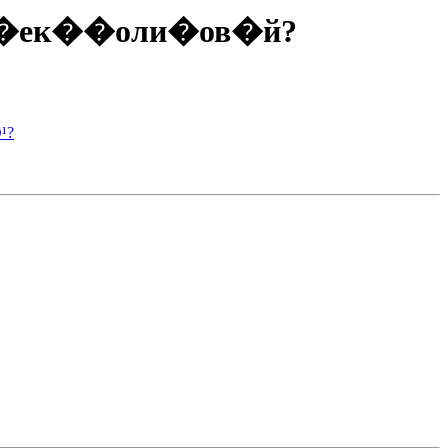
л и �ек��оли�ов�й?
¹?