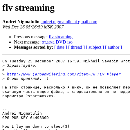
flv streaming
Andrei Nigmatulin
andrei.nigmatulin at gmail.com
Wed Dec 26 05:26:59 MSK 2007
Previous message:
flv streaming
Next message:
отдача DVD iso
Messages sorted by:
[ date ]
[ thread ]
[ subject ]
[ author ]
On Tuesday 25 December 2007 16:59, Mikhail Sayapin wrot
>
>
>
http://www.jeroenwijering.com/?item=JW_FLV_Player
>
На этой странице, насколько я вижу, он не позволяет пер
скачаную часть видео файла, а следовательно он не подде
параметра ?start=xxxxx.

-- 

Andrei Nigmatulin

GPG PUB KEY 6449830D

Now I lay me down to sleep(3)
