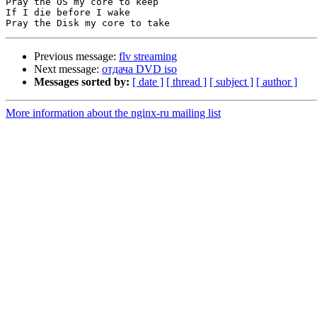
Pray the OS my core to keep

If I die before I wake

Previous message:
flv streaming
Next message:
отдача DVD iso
Messages sorted by:
[ date ]
[ thread ]
[ subject ]
[ author ]
More information about the nginx-ru mailing list