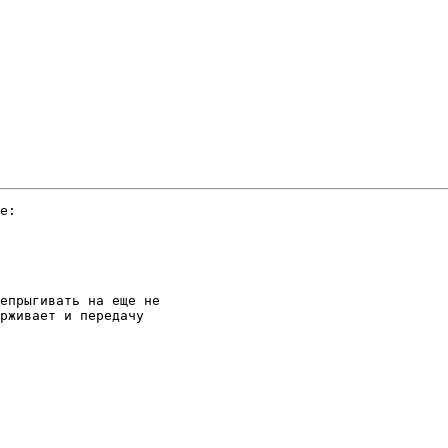
e:

епрыгивать на еще не 

рживает и передачу 
