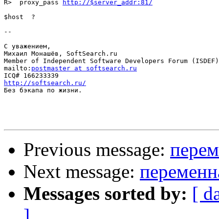
R>  proxy_pass 
http://$server_addr:81/
$host  ?

--

С уважением,

Михаил Монашёв, SoftSearch.ru

Member of Independent Software Developers Forum (ISDEF)

mailto:
postmaster at softsearch.ru
http://softsearch.ru/

Без бэкапа по жизни.

Previous message:
перем
Next message:
переменна
Messages sorted by:
[ d
]